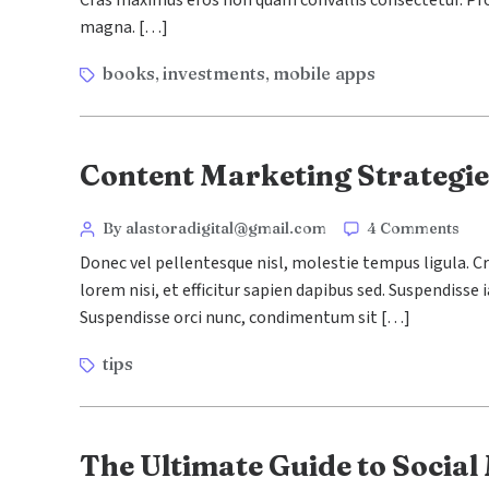
Cras maximus eros non quam convallis consectetur. Proin
magna. […]
books
investments
mobile apps
,
,
Content Marketing Strategi
By alastoradigital@gmail.com
4 Comments
Donec vel pellentesque nisl, molestie tempus ligula.
lorem nisi, et efficitur sapien dapibus sed. Suspendisse
Suspendisse orci nunc, condimentum sit […]
tips
The Ultimate Guide to Social