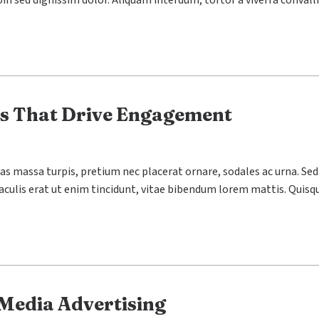
 sed dignissim dolor. Aliquam interdum, tortor a viverra convallis
es That Drive Engagement
 Cras massa turpis, pretium nec placerat ornare, sodales ac urna
 iaculis erat ut enim tincidunt, vitae bibendum lorem mattis. Quisqu
 Media Advertising