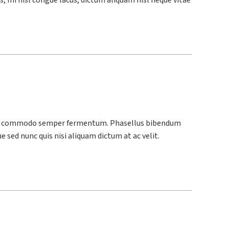
, mi nisl congue lacus, dictum aliquam nisl neque vitae
. Sed commodo semper fermentum. Phasellus bibendum
e sed nunc quis nisi aliquam dictum at ac velit.